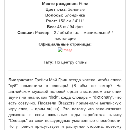
Место рождения:
Роли
Цвет глаз:
Зеленые
Волосы:
Блондинка
Рост:
152 см / 4'11"
Вес:
43 кг / 94 фнт
Сиськи:
Размер – 2 / объём г.к. – минимальный
/
настоящие
Официальные страницы:
Тату:
По центру спины
Биография:
Грейси Мэй Грин всегда хотела, чтобы слово
"хуй" поместили в словарь! (В чём же юмор? На
английском мужской половой орган в матерном значении
звучит не иначе, как "dick", когда словарь – "dictionary", что
есть созвучно. Писатели Brazzers применили английскую
игру слов, – прим suj.nu). Это потому что зеленоглазая
девчонка в свои школьные годы заработала кличку
"Словарь" за свои незаурядные умственные способности.
Но у Грейси присутствует и распутная сторона, поэтому