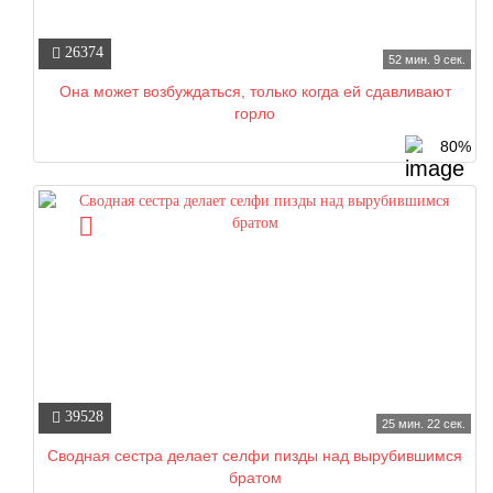
26374
52 мин. 9 сек.
Она может возбуждаться, только когда ей сдавливают
горло
80%
39528
25 мин. 22 сек.
Сводная сестра делает селфи пизды над вырубившимся
братом