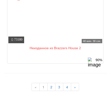
73180
48 мин. 38 сек.
Неизданное из Brazzers House 2
90%
(current)
«
1
2
3
4
»