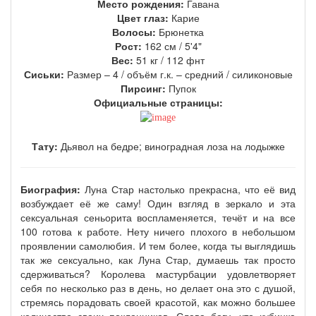
Место рождения:
Гавана
Цвет глаз:
Карие
Волосы:
Брюнетка
Рост:
162 см / 5'4"
Вес:
51 кг / 112 фнт
Сиськи:
Размер – 4 / объём г.к. – средний
/
силиконовые
Пирсинг:
Пупок
Официальные страницы:
Тату:
Дьявол на бедре; виноградная лоза на лодыжке
Биография:
Луна Стар настолько прекрасна, что её вид
возбуждает её же саму! Один взгляд в зеркало и эта
сексуальная сеньорита воспламеняется, течёт и на все
100 готова к работе. Нету ничего плохого в небольшом
проявлении самолюбия. И тем более, когда ты выглядишь
так же сексуально, как Луна Стар, думаешь так просто
сдерживаться? Королева мастурбации удовлетворяет
себя по несколько раз в день, но делает она это с душой,
стремясь порадовать своей красотой, как можно большее