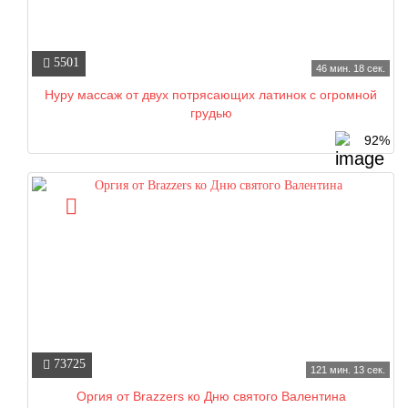
5501
46 мин. 18 сек.
Нуру массаж от двух потрясающих латинок с огромной
грудью
92%
73725
121 мин. 13 сек.
Оргия от Brazzers ко Дню святого Валентина