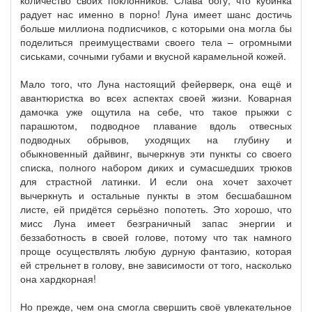
количество своих поклонников. Слава богу, что кубинка
радует нас именно в порно! Луна имеет шанс достичь
больше миллиона подписчиков, с которыми она могла бы
поделиться преимуществами своего тела – огромными
сиськами, сочными губами и вкусной карамельной кожей.
Мало того, что Луна настоящий фейерверк, она ещё и
авантюристка во всех аспектах своей жизни. Коварная
дамочка уже ощутила на себе, что такое прыжки с
парашютом, подводное плавание вдоль отвесных
подводных обрывов, уходящих на глубину и
обыкновенный дайвинг, вычеркнув эти пункты со своего
списка, полного набором диких и сумасшедших трюков
для страстной латинки. И если она хочет захочет
вычеркнуть и остальные пункты в этом бесшабашном
листе, ей придётся серьёзно попотеть. Это хорошо, что
мисс Луна имеет безграничный запас энергии и
беззаботность в своей голове, потому что так намного
проще осуществлять любую дурную фантазию, которая
ей стрельнет в голову, вне зависимости от того, насколько
она хардкорная!
Но прежде, чем она смогла свершить своё увлекательное