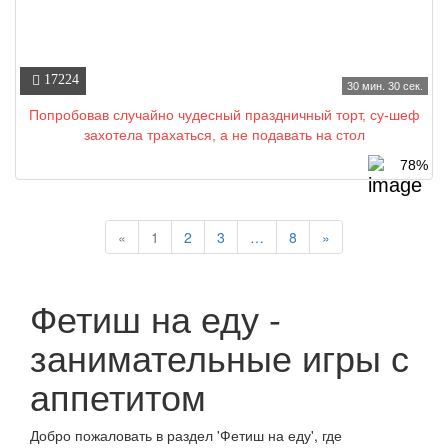
17224
30 мин. 30 сек.
Попробовав случайно чудесный праздничный торт, су-шеф
захотела трахаться, а не подавать на стол
78%
(current)
«
1
2
3
…
8
»
Фетиш на еду -
занимательные игры с
аппетитом
Добро пожаловать в раздел 'Фетиш на еду', где