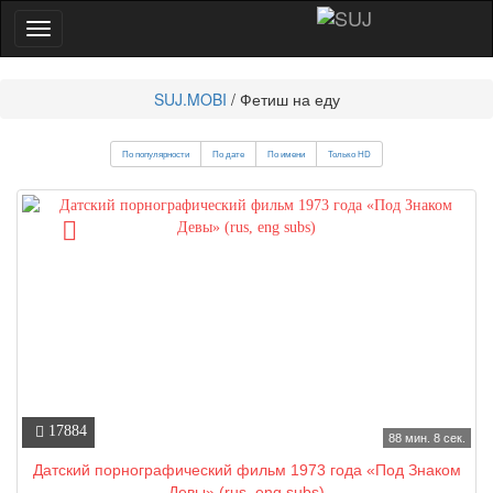
SUJ.MOBI
/ Фетиш на еду
По популярности
По дате
По имени
Только HD
17884
88 мин. 8 сек.
Датский порнографический фильм 1973 года «Под Знаком
Девы» (rus, eng subs)